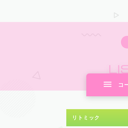
LI
コ
リトミック