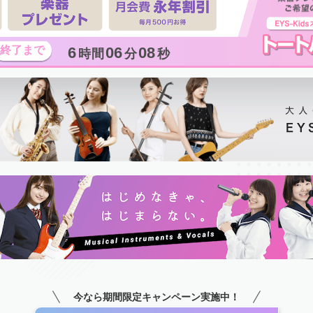
6
06
07
時間
分
秒
今なら期間限定キャンペーン実施中！