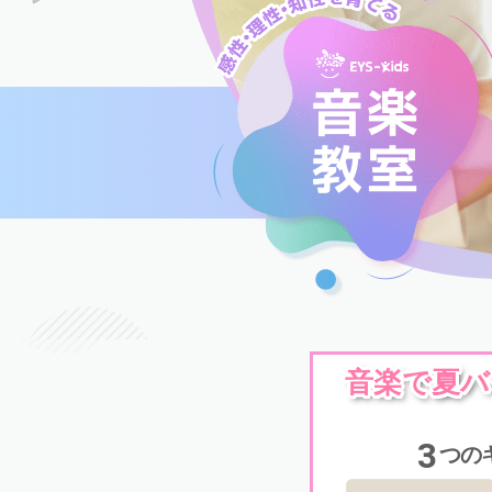
音楽で夏バ
3
つの