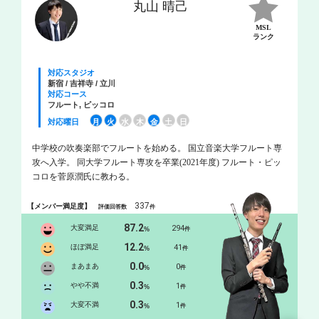
丸山 晴己
MSL
ランク
対応スタジオ
新宿 / 吉祥寺 / 立川
対応コース
フルート, ピッコロ
対応曜日
月
火
水
木
金
土
日
中学校の吹奏楽部でフルートを始める。 国立音楽大学フルート専
攻へ入学。 同大学フルート専攻を卒業(2021年度) フルート・ピッ
コロを菅原潤氏に教わる。
337
【メンバー満足度】
評価回答数
件
87.2
大変満足
294
%
件
12.2
ほぼ満足
41
%
件
0.0
まあまあ
0
%
件
0.3
やや不満
1
%
件
0.3
大変不満
1
%
件