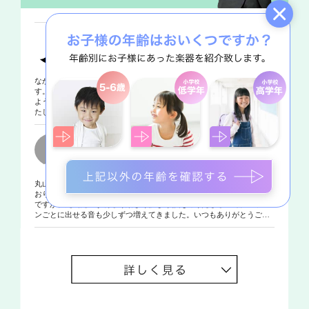
5 大変満足
髙木柑那様
立川・音楽・フルート
2026年7月20日に評価
なかなかうまく音を出せない娘に、根気よく教えてくださっていま
す。おかげさまで、娘はくじけることなく、「次はもっと音を出せる
ように頑張る」と、帰りもニコニコでした。また、よろしくお願いい
たします。
5 大変満足
評価者情報非公開
新宿・音楽・フルート
2024年のレッスンを評価
丸山先生のレッスンは面白くて楽しいと、娘がいつもお世話になって
おります。なかなか音が出なくて少し練習に後向きな時期もあったの
ですが、丸山先生が明るく楽しく優しく教えてくださるので、レッス
ンごとに出せる音も少しずつ増えてきました。いつもありがとうござ
います。