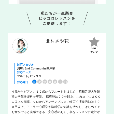
私たちが一生懸命
ピッコロレッスンを
ご提供します！
北村さや花
MSL
ランク
対応スタジオ
川崎 / 2nd Community東戸塚
対応コース
フルート, ピッコロ
対応曜日
月
火
水
木
金
土
日
４歳からピアノ、１２歳からフルートをはじめ、昭和音楽大学短
期大学部器楽科を卒業。 指導歴は２０年以上、これまでに２００
人以上を指導、ソロからアンサンブルまで幅広く演奏活動は３０
０回以上、アドラー心理学や脳科学の知識を活かし、はじめてで
も音がでると実感できる、安心感のある丁寧なレッスンに定評が