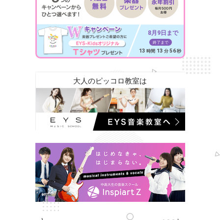
8月9日まで
終了まで
13
13
54
時間
分
秒
大人のピッコロ教室は