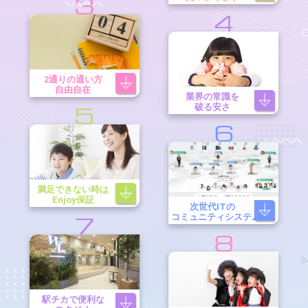
3
4
2通りの通い方
自由自在
業界の常識を
破る安さ
5
6
満足できない時は
Enjoy保証
次世代ITの
コミュニティシステム
7
8
駅チカで便利な