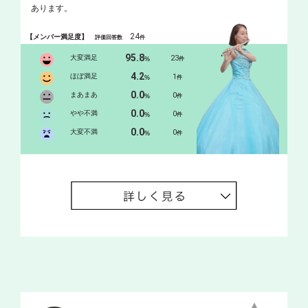
あります。
24
【メンバー満足度】
評価回答数
件
95.8
大変満足
23
%
件
4.2
ほぼ満足
1
%
件
0.0
まあまあ
0
%
件
0.0
やや不満
0
%
件
0.0
大変不満
0
%
件