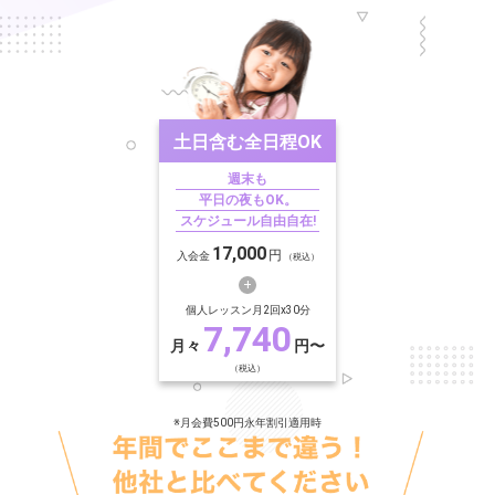
土日含む
全日程OK
週末も
平日の夜もOK。
スケジュール自由自在!
17,000
円
入会金
（税込）
個人レッスン月2回x30分
7,740
月々
円〜
（税込）
※月会費500円永年割引適用時