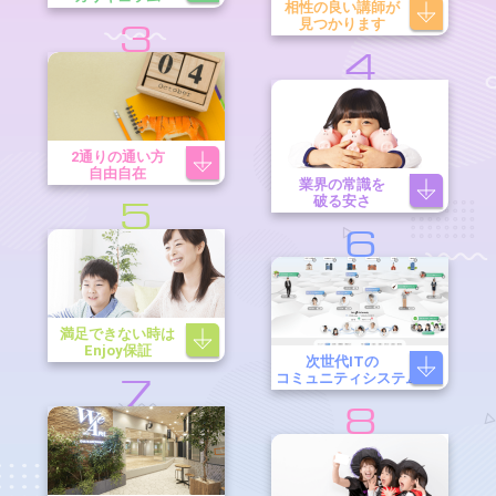
相性の良い講師が
見つかります
3
4
2通りの通い方
自由自在
業界の常識を
破る安さ
5
6
満足できない時は
Enjoy保証
次世代ITの
コミュニティシステム
7
8