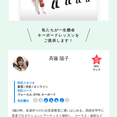
私たちが一生懸命
キーボードレッスンを
ご提供します！
斉藤 陽子
MSL
ランク
対応スタジオ
新宿 / 渋谷 / オンライン
対応コース
ヴォーカル, DTM, キーボード
対応曜日
月
火
水
木
金
土
日
3歳の時、友達作りのため音楽教室に通いはじめる。高校在学中に
音楽プロダクションとアーティスト契約し、コーラス・仮歌など