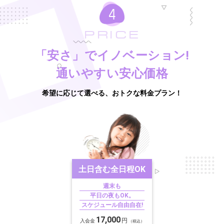
PRICE
「安さ」でイノベーション!
通いやすい安心価格
希望に応じて選べる、おトクな料金プラン！
土日含む
全日程OK
週末も
平日の夜もOK。
スケジュール自由自在!
17,000
円
入会金
（税込）