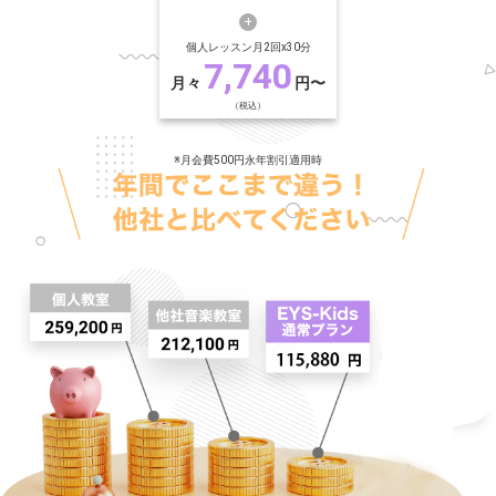
個人レッスン月2回x30分
7,740
月々
円〜
（税込）
※月会費500円永年割引適用時