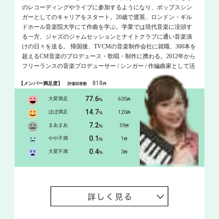
のレコーディングやライブに参加するようになり、ポップスシン
ガーとしてのキャリアをスタート。20歳で渡英、ロンドン・ギル
ドホール音楽院大学にて作曲を学ぶ。学業では現代音楽に没頭す
る一方、ジャズのジャムセッションとナイトクラブに通い音楽漬
けの日々を送る。 帰国後、TVCMの音楽制作会社に就職、300本を
超えるCM音楽のプロデュース・歌唱・制作に携わる。2012年から
フリーランスの音楽プロデューサー / シンガー / 作編曲家として活
動を開始。 2013年にはNHK「みんなのうた」にて歌唱楽曲がオン
818
【メンバー満足度】
評価回答数
件
エア。世界的有名企業のCMソング、サウンドロゴなど数多くの
CM歌唱を手掛けており、まさに「声のプロ」。誰もがテレビで一
77.6
大変満足
635
%
件
度は耳にしたことのある声の持ち主です！ 学生の頃から歌や作曲
14.7
ほぼ満足
120
%
件
を教えることが大好きで、プライベートレッスンにて多くの生徒
7.2
さんをお教えしてきました。 POPSはもちろん、ジャズ、クラシッ
まあまあ
59
%
件
クなどの多彩な要素を効率よくレッスンに組み込んでおります。
0.1
やや不満
1
%
件
また、レコーディングディレクターとしても日々現場に立ってお
0.4
大変不満
3
%
件
りますので、生徒さんひとりひとりに合った一番輝ける歌い方、
体の使い方、心の持ち方を引き出すことが何よりも得意です！生
徒さんの楽しめるレッスンをオーダーメイドでお作りしてまいり
ます！！ 「オンラインレッスンをご希望の会員様へ」 オンライン
レッスンについて https://www.dropbox.com/s/zw6dyvryr23gn4v/ DTM
使用ソフト：protools/Logic/Cubass/Sibelius/Finale