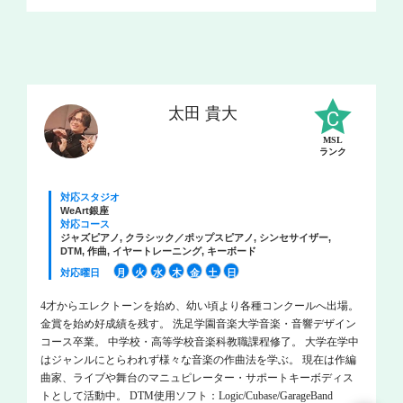
太田 貴大
MSL
ランク
対応スタジオ
WeArt銀座
対応コース
ジャズピアノ, クラシック／ポップスピアノ, シンセサイザー,
DTM, 作曲, イヤートレーニング, キーボード
対応曜日
月
火
水
木
金
土
日
4才からエレクトーンを始め、幼い頃より各種コンクールへ出場。
金賞を始め好成績を残す。 洗足学園音楽大学音楽・音響デザイン
コース卒業。 中学校・高等学校音楽科教職課程修了。 大学在学中
はジャンルにとらわれず様々な音楽の作曲法を学ぶ。 現在は作編
曲家、ライブや舞台のマニュピレーター・サポートキーボディス
トとして活動中。 DTM使用ソフト：Logic/Cubase/GarageBand