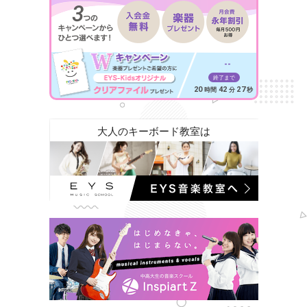
--
終了まで
20
42
25
時間
分
秒
大人のキーボード教室は