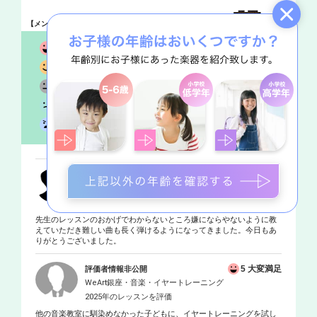
1612
【メンバー満足度】
評価回答数
件
92.6
大変満足
1492
%
件
6.6
ほぼ満足
107
%
件
0.7
まあまあ
11
%
件
0.1
やや不満
1
%
件
0.1
大変不満
1
%
件
5 大変満足
渡辺丈慈様
WeArt銀座・音楽・クラシック／ポップスピアノ
2026年6月27日に評価
先生のレッスンのおかげでわからないところ嫌にならやないように教
えていただき難しい曲も長く弾けるようになってきました。今日もあ
りがとうございました。
5 大変満足
評価者情報非公開
WeArt銀座・音楽・イヤートレーニング
2025年のレッスンを評価
他の音楽教室に馴染めなかった子どもに、イヤートレーニングを試し