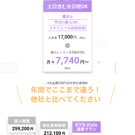
土日含む
全日程OK
週末も
平日の夜もOK。
スケジュール自由自在!
17,000
円
入会金
（税込）
個人レッスン月2回x30分
7,740
月々
円〜
（税込）
※月会費500円永年割引適用時