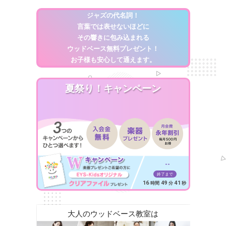
ジャズの代名詞！
言葉では表せないほどに
その響きに包み込まれる
ウッドベース無料プレゼント！
お子様も安心して通えます。
夏祭り！キャンペーン
--
終了まで
16
49
39
時間
分
秒
大人のウッドベース教室は