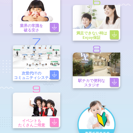
6
業界の常識を
破る安さ
満足できない時は
Enjoy保証
7
8
次世代ITの
コミュニティシステム
駅チカで便利な
スタジオ
9
イベントも
たくさんご用意