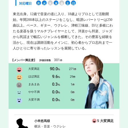
対応曜日
月
火
水
木
金
土
日
東北出身。12歳で音楽の道に入り、18歳よりプロとして活動開
始。年間200本以上のステージをこなし、暗譜レパートリーは250
曲以上。ベース、ギター、ウクレレ、津軽三味線、DJと多岐にわ
たる楽器を扱うマルチプレイヤーとして、洋楽から邦楽、ジャズ
から民謡まで幅広いジャンルを横断してきた。その豊富な経験を
活かし、現在は講師活動をメインに、初心者からプロ志向まで一
人ひとりに寄り添ったレッスンを展開している。
301
【メンバー満足度】
評価回答数
件
90.0
大変満足
271
%
件
9.6
ほぼ満足
29
%
件
0.3
まあまあ
1
%
件
0.0
やや不満
0
%
件
0.0
大変不満
0
%
件
5 大変満足
小串悠馬様
横浜・音楽・ウクレレ