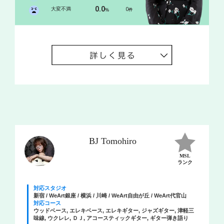
0.0
大変不満
0
%
件
BJ Tomohiro
MSL
ランク
対応スタジオ
新宿 / WeArt銀座 / 横浜 / 川崎 / WeArt自由が丘 / WeArt代官山
対応コース
ウッドベース, エレキベース, エレキギター, ジャズギター, 津軽三
味線, ウクレレ, ＤＪ, アコースティックギター, ギター弾き語り