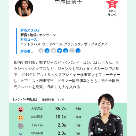
中尾日奈子
MSL
ランク
対応スタジオ
新宿 / 池袋 / オンライン
対応コース
コントラバス, ウッドベース, クラシック／ポップスピアノ
対応曜日
月
火
水
木
金
土
日
都内や首都圏近郊でジャズビックバンド・コンボはもちろん、ク
ラシックやポップスなど、ジャンルを問わず多くのシーンで活動
中。 2011年にアルトサックスプレイヤー横田寛之をフィーチャー
し、ピアニスト増田実裕、ドラマー岡部朋幸とともに初の全国発
売アルバムを発売。 作曲にも力を入れる。
98
【メンバー満足度】
評価回答数
件
85.7
大変満足
84
%
件
10.2
ほぼ満足
10
%
件
2.0
まあまあ
2
%
件
2.0
やや不満
2
%
件