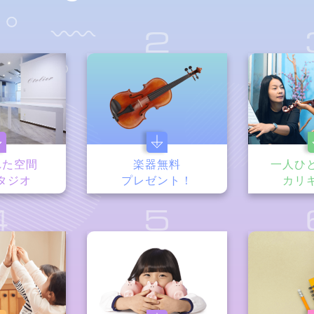
1
2
れた空間
楽器無料
一人ひ
タジオ
プレゼント！
カリ
4
5