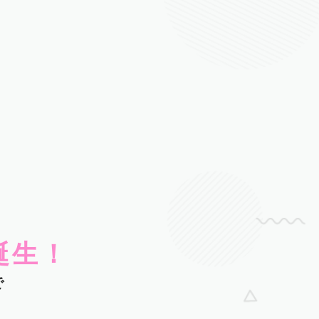
誕生！
で