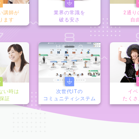
い講師が
業界の常識を
2通り
ります
破る安さ
自
7
8
ない時は
次世代ITの
イベ
y保証
コミュニティシステム
たくさ