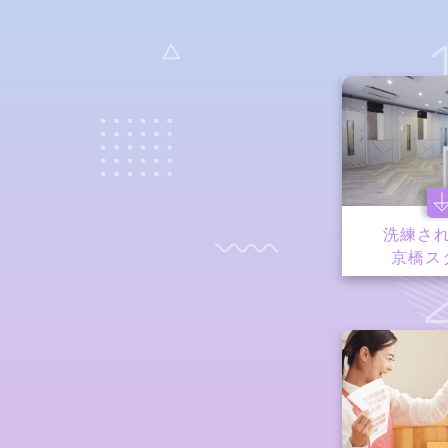
洗練さ
京橋ス