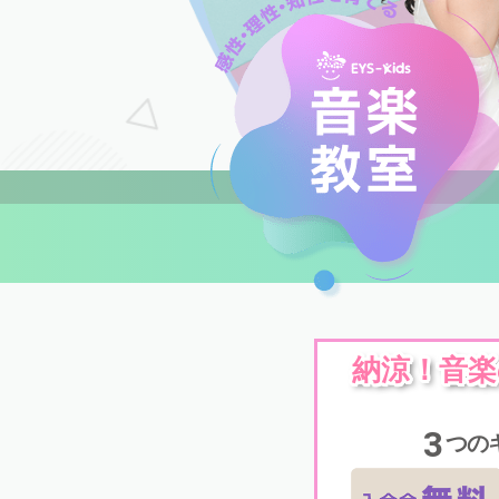
納涼！音
3
つの