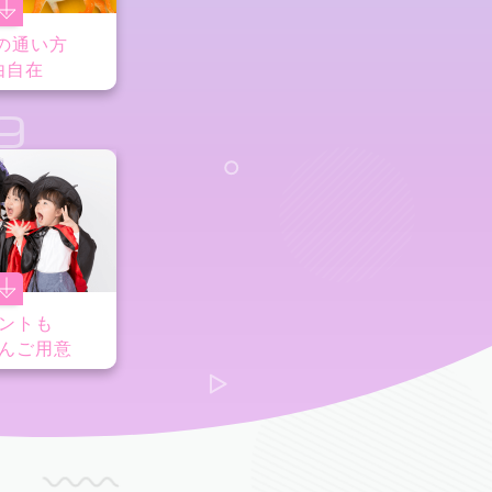
の通い方
由自在
9
ントも
んご用意