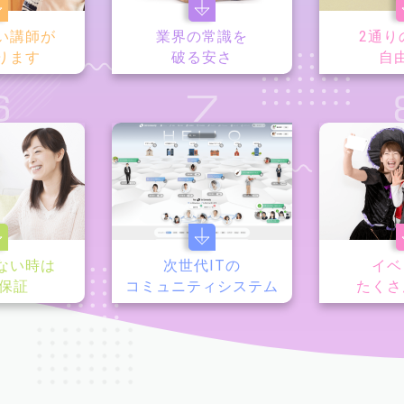
い講師が
業界の常識を
2通り
ります
破る安さ
自
6
7
ない時は
次世代ITの
イベ
y保証
コミュニティシステム
たくさ