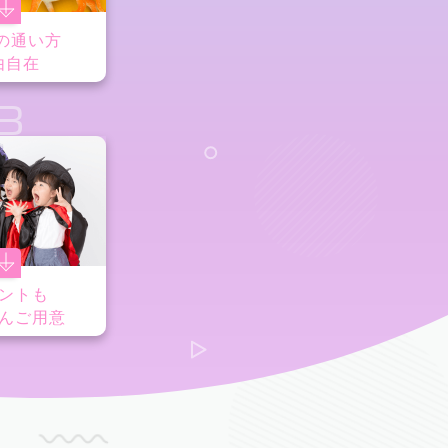
の通い方
由自在
8
ントも
んご用意