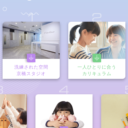
1
2
洗練された空間
一人ひとりに合う
京橋スタジオ
カリキュラム
3
4