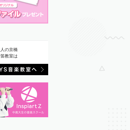
大人の京橋
篠笛教室は