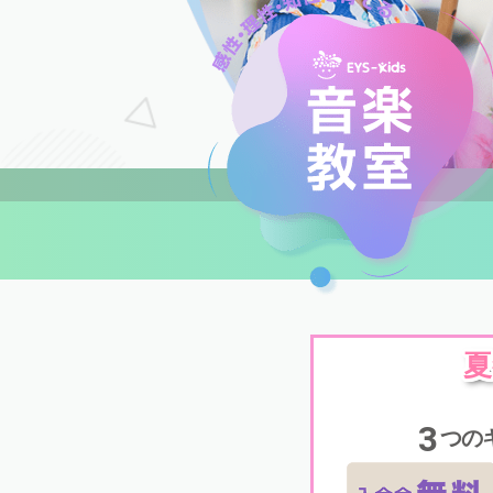
夏
3
つの