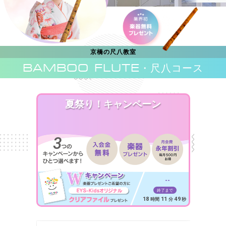
京橋の尺八教室
BAMBOO FLUTE
・尺八コース
夏祭り！キャンペーン
--
終了まで
18
11
47
時間
分
秒