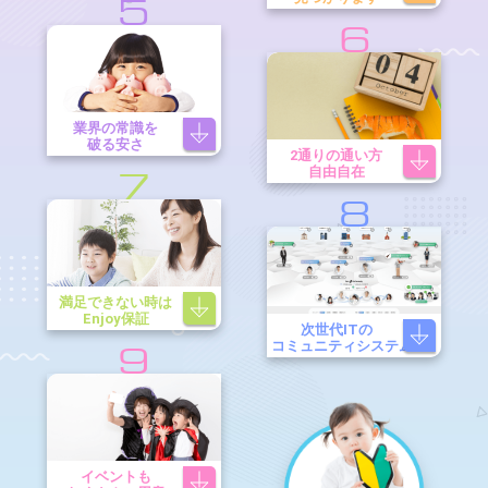
5
6
業界の常識を
破る安さ
2通りの通い方
自由自在
7
8
満足できない時は
Enjoy保証
次世代ITの
コミュニティシステム
9
イベントも