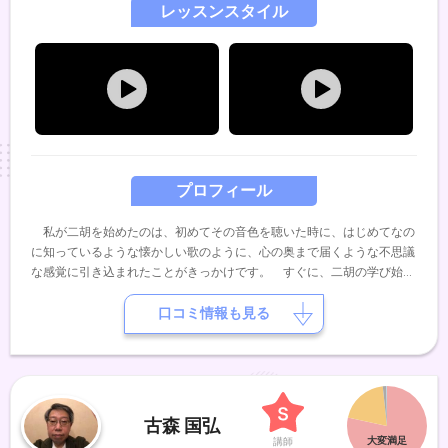
レッスンスタイル
プロフィール
私が二胡を始めたのは、初めてその音色を聴いた時に、はじめてなの
に知っているような懐かしい歌のように、心の奥まで届くような不思議
な感覚に引き込まれたことがきっかけです。 すぐに、二胡の学び始
め、今までに、陳少林先生、ウェイウェイウー先生、周ヨウコン先生、
ジャーパンファン先生、張連生先生とたくさんの先生から幅広く二胡の
口コミ情報も見る
技術と音楽に対しての深い思いを学びました。 今は関西近辺で演奏活
動と、レッスン、レコーディングなども行っています。二胡の交流の場
を作る等、民族楽器である二胡を身近に感じていただけるような活動も
続けています。 私がレッスンで大切にしているのは、楽しさ わかり
やすさ 個人の適性へのよりそい です。初めての方から 経験者の方
古森 国弘
まで、会員様のひとりひとりの特性とご都合に合わせて柔軟に対応させ
講師