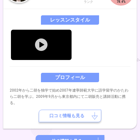
ていただき、一緒に二胡の魅力を引き出すことを得意としています。一
ランク
緒に二胡を通じて 音楽の喜びを深く味わってみませんか？みなさま
に お会いできることを楽しみにしています。どうぞよろしくお願いい
レッスンスタイル
たします。
プロフィール
2002年から二胡を独学で始め2007年遼寧師範大学に語学留学のかたわ
ら二胡を学ぶ。2009年9月から東京都内にて二胡販売と講師活動に携
る。
口コミ情報も見る