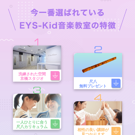
1
2
洗練された空間
京橋スタジオ
尺八
無料プレゼント
3
4
一人ひとりに合う
尺八カリキュラム
相性の良い講師が
見つかります