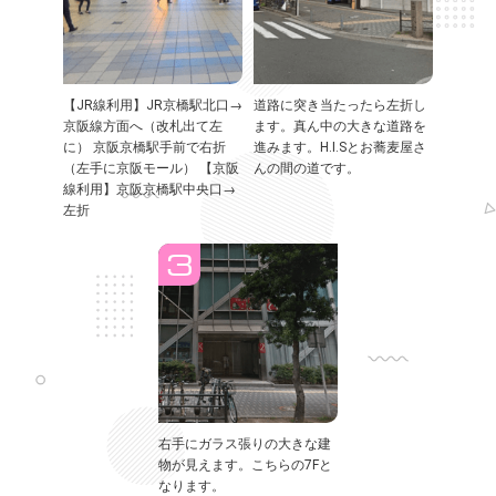
【JR線利用】JR京橋駅北口→
道路に突き当たったら左折し
京阪線方面へ（改札出て左
ます。真ん中の大きな道路を
に） 京阪京橋駅手前で右折
進みます。H.I.Sとお蕎麦屋さ
（左手に京阪モール） 【京阪
んの間の道です。
線利用】京阪京橋駅中央口→
左折
右手にガラス張りの大きな建
物が見えます。こちらの7Fと
なります。