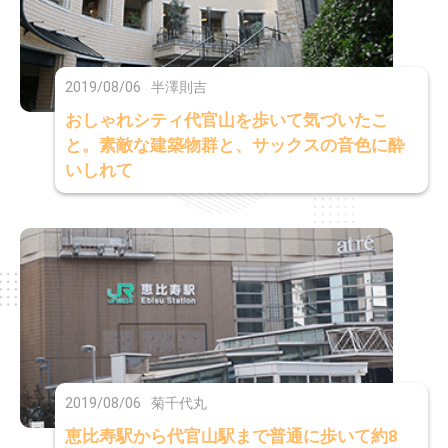
2019/08/06
半澤則吉
おしゃれシティ代官山を歩いて気づいたこ
と。素敵な建築物群と、サックスの音色に酔
いしれて
2019/08/06
菊千代丸
恵比寿駅から代官山駅まで普通に歩いて約8