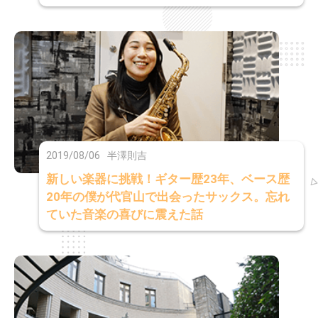
2019/08/06
半澤則吉
新しい楽器に挑戦！ギター歴23年、ベース歴
20年の僕が代官山で出会ったサックス。忘れ
ていた音楽の喜びに震えた話