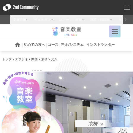
トップ
スタジオ
関西
京橋
尺八
京橋
尺八