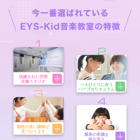
1
2
洗練された空間
京橋スタジオ
一人ひとりに合う
ハープカリキュラム
3
4
相性の良い講師が
見つかります
業界の常識を
破る安さ