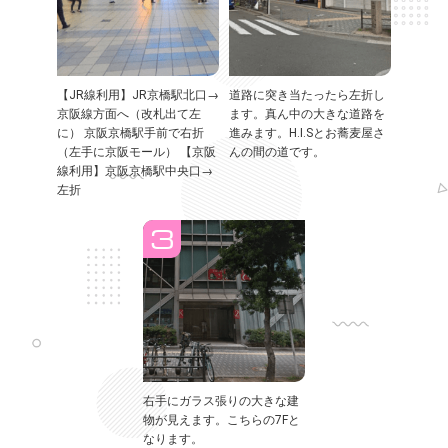
【JR線利用】JR京橋駅北口→
道路に突き当たったら左折し
京阪線方面へ（改札出て左
ます。真ん中の大きな道路を
に） 京阪京橋駅手前で右折
進みます。H.I.Sとお蕎麦屋さ
（左手に京阪モール） 【京阪
んの間の道です。
線利用】京阪京橋駅中央口→
左折
右手にガラス張りの大きな建
物が見えます。こちらの7Fと
なります。