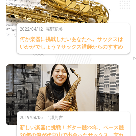
2022/04/12
嘉野聡美
何か楽器に挑戦したいあなたへ。サックスは
いかがでしょう？サックス講師からのすすめ
2019/08/06
半澤則吉
新しい楽器に挑戦！ギター歴23年、ベース歴
20年の僕が代官山で出会ったサックス。忘れ