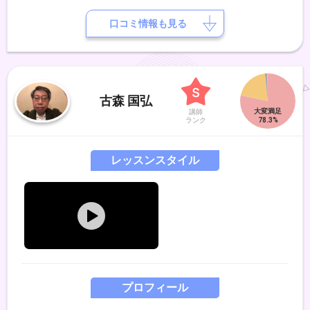
め、今までに、陳少林先生、ウェイウェイウー先生、周ヨウコン先生、
ジャーパンファン先生、張連生先生とたくさんの先生から幅広く二胡の
口コミ情報も見る
技術と音楽に対しての深い思いを学びました。 今は関西近辺で演奏活
動と、レッスン、レコーディングなども行っています。二胡の交流の場
を作る等、民族楽器である二胡を身近に感じていただけるような活動も
続けています。 私がレッスンで大切にしているのは、楽しさ わかり
やすさ 個人の適性へのよりそい です。初めての方から 経験者の方
古森 国弘
まで、会員様のひとりひとりの特性とご都合に合わせて柔軟に対応させ
講師
ていただき、一緒に二胡の魅力を引き出すことを得意としています。一
ランク
緒に二胡を通じて 音楽の喜びを深く味わってみませんか？みなさま
に お会いできることを楽しみにしています。どうぞよろしくお願いい
レッスンスタイル
たします。
プロフィール