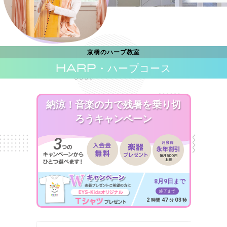
京橋のハープ教室
HARP
・ハープコース
納涼！音楽の力で残暑を乗り切
ろうキャンペーン
8月9日まで
終了まで
2
47
01
時間
分
秒