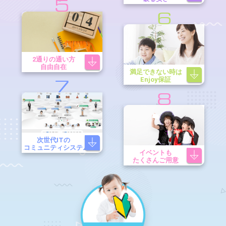
5
6
2通りの通い方
自由自在
満足できない時は
Enjoy保証
7
8
次世代ITの
コミュニティシステム
イベントも
たくさんご用意