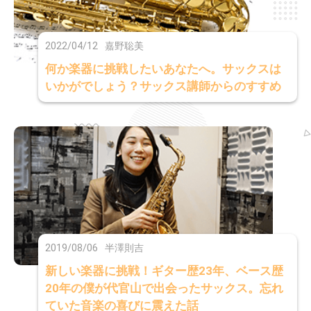
2022/04/12
嘉野聡美
何か楽器に挑戦したいあなたへ。サックスは
いかがでしょう？サックス講師からのすすめ
2019/08/06
半澤則吉
新しい楽器に挑戦！ギター歴23年、ベース歴
20年の僕が代官山で出会ったサックス。忘れ
ていた音楽の喜びに震えた話