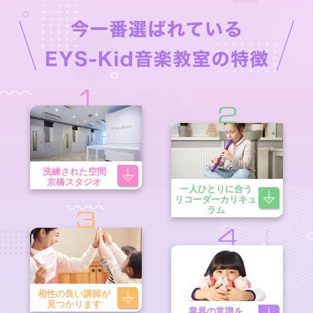
1
2
洗練された空間
京橋スタジオ
一人ひとりに合う
リコーダーカリキュ
ラム
3
4
相性の良い講師が
見つかります
業界の常識を