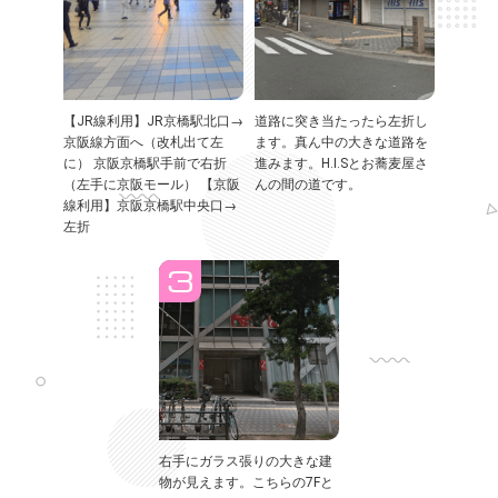
【JR線利用】JR京橋駅北口→
道路に突き当たったら左折し
京阪線方面へ（改札出て左
ます。真ん中の大きな道路を
に） 京阪京橋駅手前で右折
進みます。H.I.Sとお蕎麦屋さ
（左手に京阪モール） 【京阪
んの間の道です。
線利用】京阪京橋駅中央口→
左折
右手にガラス張りの大きな建
物が見えます。こちらの7Fと