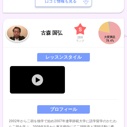
ジャーパンファン先生、張連生先生とたくさんの先生から幅広く二胡の
口コミ情報も見る
技術と音楽に対しての深い思いを学びました。 今は関西近辺で演奏活
動と、レッスン、レコーディングなども行っています。二胡の交流の場
を作る等、民族楽器である二胡を身近に感じていただけるような活動も
続けています。 私がレッスンで大切にしているのは、楽しさ わかり
やすさ 個人の適性へのよりそい です。初めての方から 経験者の方
古森 国弘
まで、会員様のひとりひとりの特性とご都合に合わせて柔軟に対応させ
講師
ていただき、一緒に二胡の魅力を引き出すことを得意としています。一
ランク
緒に二胡を通じて 音楽の喜びを深く味わってみませんか？みなさま
に お会いできることを楽しみにしています。どうぞよろしくお願いい
レッスンスタイル
たします。
プロフィール
2002年から二胡を独学で始め2007年遼寧師範大学に語学留学のかたわ
ら二胡を学ぶ。2009年9月から東京都内にて二胡販売と講師活動に携