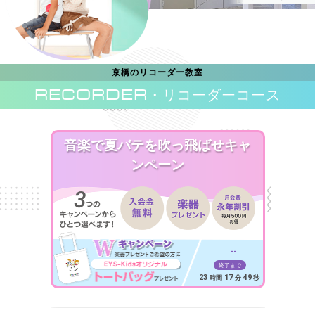
京橋のリコーダー教室
RECORDER
・リコーダーコース
音楽で夏バテを吹っ飛ばせキャ
ンペーン
--
終了まで
23
17
47
時間
分
秒