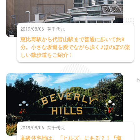
2019/08/06
菊千代丸
恵比寿駅から代官山駅まで普通に歩いて約8
分。小さな坂道を愛でながら歩く♪ほのぼの楽
しい散歩道をご紹介！
2019/08/06
菊千代丸
高級住宅地は、「ヒルズ」にある？！『海