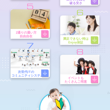
破る安さ
5
6
2通りの通い方
自由自在
満足できない時は
Enjoy保証
7
8
次世代ITの
コミュニティシステム
イベントも
たくさんご用意