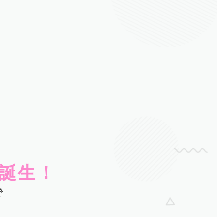
誕生！
で