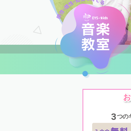
お
3
つの