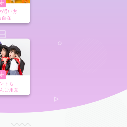
の通い方
由自在
8
ントも
んご用意