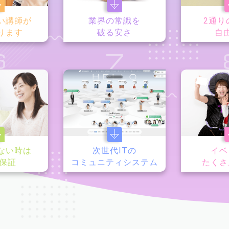
い講師が
業界の常識を
2通り
ります
破る安さ
自
6
7
ない時は
次世代ITの
イベ
y保証
コミュニティシステム
たくさ