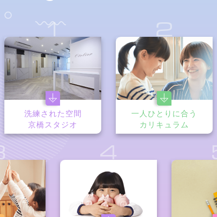
1
2
洗練された空間
一人ひとりに合う
京橋スタジオ
カリキュラム
3
4