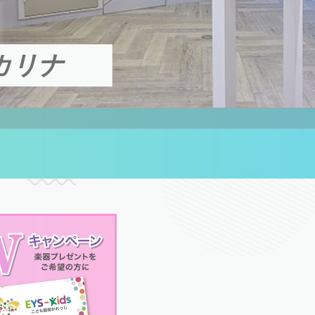
カリナ
ス