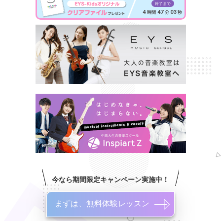
終了まで
4
47
01
時間
分
秒
今なら期間限定キャンペーン実施中！
まずは、無料体験レッスン