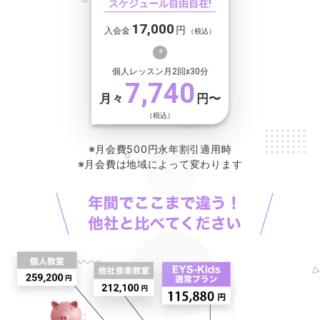
スケジュール自由自在!
17,000
円
入会金
（税込）
個人レッスン月2回x30分
7,740
月々
円〜
（税込）
※月会費500円永年割引適用時
※月会費は地域によって変わります