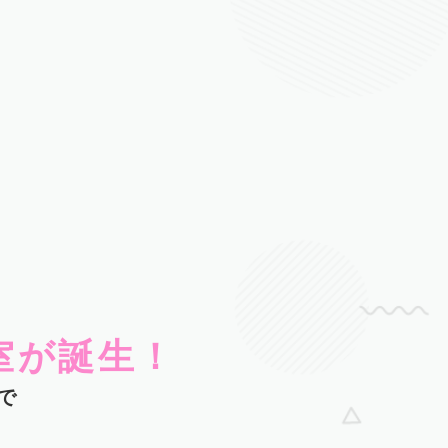
室が誕生！
で