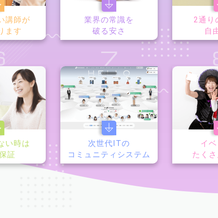
い講師が
業界の常識を
2通り
ります
破る安さ
自
6
7
ない時は
次世代ITの
イベ
y保証
コミュニティシステム
たくさ