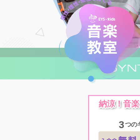
SYN
納涼！音
3
つの