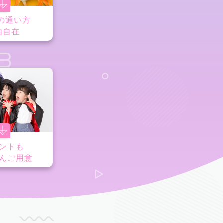
の通い方
由自在
8
ントも
んご用意