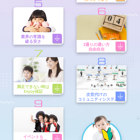
5
6
業界の常識を
破る安さ
2通りの通い方
自由自在
7
8
満足できない時は
Enjoy保証
次世代ITの
コミュニティシステム
9
イベントも