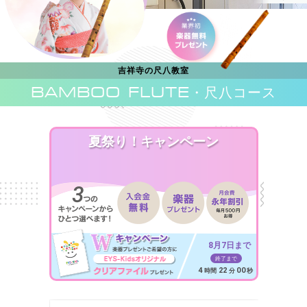
吉祥寺の尺八教室
BAMBOO FLUTE
・尺八コース
夏祭り！キャンペーン
8月7日まで
終了まで
4
21
58
時間
分
秒