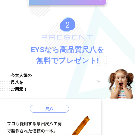
PRESENT
EYSなら高品質尺八を
無料でプレゼント!
今大人気の
尺八を
ご用意！