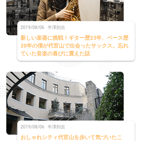
2019/08/06
半澤則吉
新しい楽器に挑戦！ギター歴23年、ベース歴
20年の僕が代官山で出会ったサックス。忘れ
ていた音楽の喜びに震えた話
2019/08/06
半澤則吉
おしゃれシティ代官山を歩いて気づいたこ