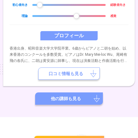
初心者向き
経験者向き
理論
感覚
プロフィール
香港出身、昭和音楽大学大学院卒業。6歳からピアノと二胡を始め、以
来香港のコンクールを多数受賞。ピアノはDr. Mary Mei-loc Wu、尾崎有
飛の各氏に、二胡は黄安源に師事し、現在は演奏活動と作曲活動を行な
っている。英国王立音楽検定DipABRSM取得。中央音楽学院二胡検定9
級取得。
口コミ情報も見る
他の講師も見る