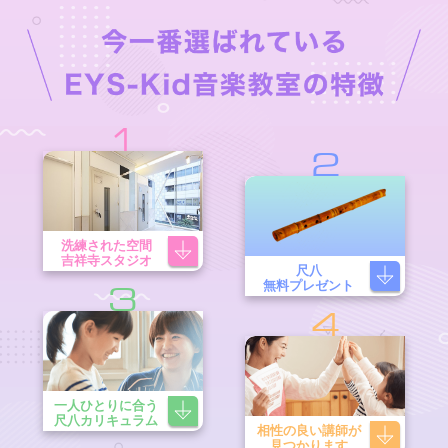
1
2
洗練された空間
吉祥寺スタジオ
尺八
無料プレゼント
3
4
一人ひとりに合う
尺八カリキュラム
相性の良い講師が
見つかります