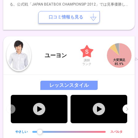
る。公式戦「JAPAN BEATBOX CHAMPIONSIP 2012」では見事優勝し
日本一に輝やく。 2014年5月EXILEのUSAプロデュースDANCE EARTH
PROJECT舞台「Changes」全21公演にEXILEのUSA直々にスカウトが
口コミ情報も見る
あり参加。 2015年2月には100組を越える様々なパフォーマーが参加し
No.1を決めるパフォーマーコンテスト「GONG SHOW FINAL」にて優勝
しグランドグランプリを受賞。 2015年5月BEATBOX世界大会
「WORLD BEATBOX CHAMPIONSIP 2015」に日本代表として出場。 現
在は様々なアーティストやパフォーマーとコラボレーションをして
BEATBOXの可能性を追求している。 その他、TV、RADIO、メディア
ユーヨン
にて出演中。
講師
ランク
レッスンスタイル
やさしい
スパルタ