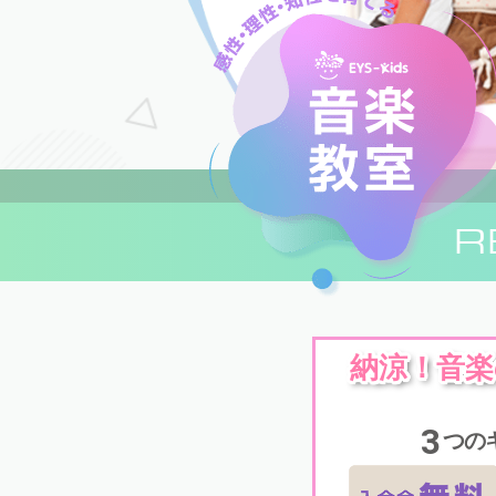
R
納涼！音
3
つの