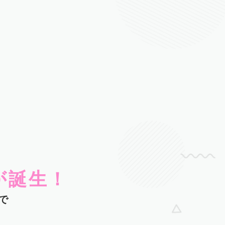
が誕生！
で