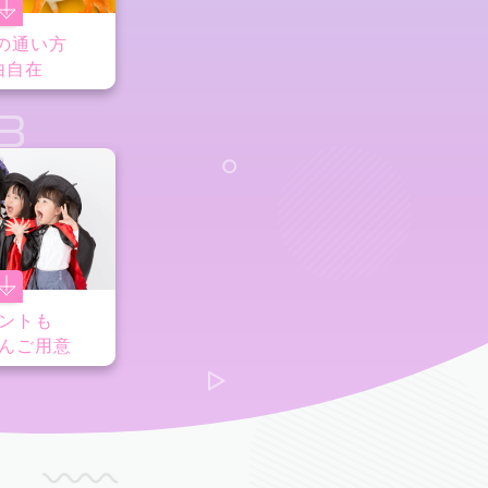
の通い方
由自在
8
ントも
んご用意