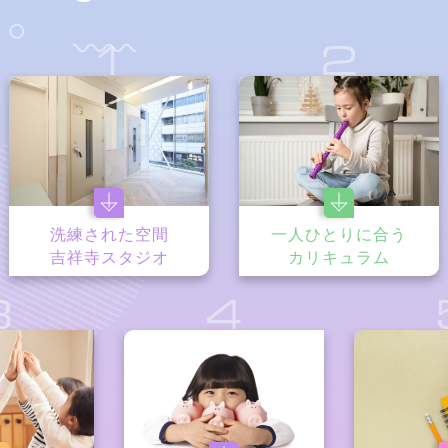
1
2
洗練された空間
一人ひとりに合う
吉祥寺スタジオ
カリキュラム
3
4