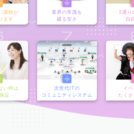
い講師が
業界の常識を
2通り
ります
破る安さ
自
6
7
ない時は
次世代ITの
イベ
y保証
コミュニティシステム
たくさ