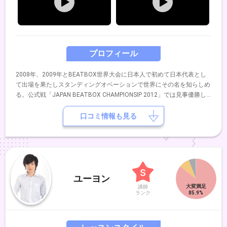
プロフィール
2008年、2009年とBEATBOX世界大会に日本人で初めて日本代表とし
て出場を果たしスタンディングオベーションで世界にその名を知らしめ
る。公式戦「JAPAN BEATBOX CHAMPIONSIP 2012」では見事優勝し
日本一に輝やく。 2014年5月EXILEのUSAプロデュースDANCE EARTH
PROJECT舞台「Changes」全21公演にEXILEのUSA直々にスカウトが
口コミ情報も見る
あり参加。 2015年2月には100組を越える様々なパフォーマーが参加し
No.1を決めるパフォーマーコンテスト「GONG SHOW FINAL」にて優勝
しグランドグランプリを受賞。 2015年5月BEATBOX世界大会
「WORLD BEATBOX CHAMPIONSIP 2015」に日本代表として出場。 現
在は様々なアーティストやパフォーマーとコラボレーションをして
BEATBOXの可能性を追求している。 その他、TV、RADIO、メディア
ユーヨン
にて出演中。
講師
ランク