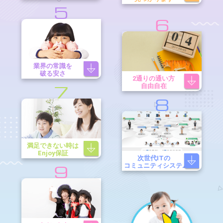
5
6
業界の常識を
破る安さ
2通りの通い方
自由自在
7
8
満足できない時は
Enjoy保証
次世代ITの
コミュニティシステム
9