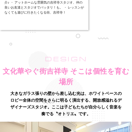
介♪ ・ アットホームな雰囲気の吉祥寺スタジオ、仲の
良いお友達とスタジオでバッタリ！も。 ・ レッスンが
なくても遊びに行きたくなる街、吉祥寺！
DESIGN
文化華やぐ街吉祥寺 そこは個性を育む
場所
大きなガラス張りの壁から差し込む光は、ホワイトベースの
ロビー全体の空間をさらに明るく演出する、
開放感溢れるデ
ザイナーズスタジオ。ここは子どもたちが自分らしく音楽を
奏でる〝オトリエ〟です。