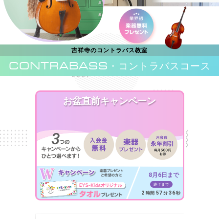
吉祥寺のコントラバス教室
CONTRABASS
・コントラバスコース
お盆直前キャンペーン
8月6日まで
終了まで
2
57
34
時間
分
秒