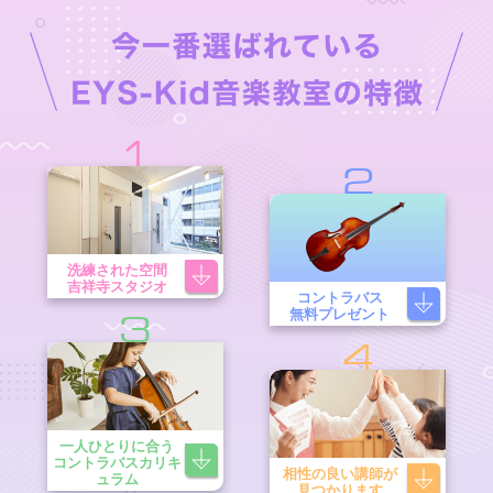
1
2
洗練された空間
吉祥寺スタジオ
コントラバス
無料プレゼント
3
4
一人ひとりに合う
コントラバスカリキ
相性の良い講師が
ュラム
見つかります