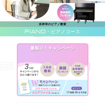
吉祥寺のピアノ教室
PIANO
・ピアノコース
夏祭り！キャンペーン
--
終了まで
17
09
54
時間
分
秒