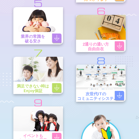
5
6
業界の常識を
破る安さ
2通りの通い方
自由自在
7
8
満足できない時は
Enjoy保証
次世代ITの
コミュニティシステム
9
イベントも