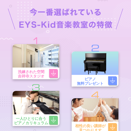
1
2
洗練された空間
吉祥寺スタジオ
ピアノ
無料プレゼント
3
4
一人ひとりに合う
ピアノカリキュラム
相性の良い講師が
見つかります