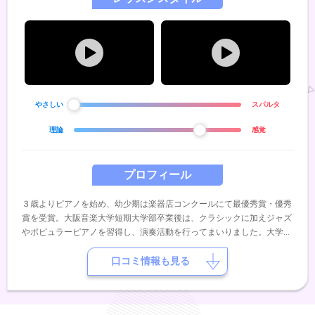
やさしい
スパルタ
理論
感覚
プロフィール
３歳よりピアノを始め、幼少期は楽器店コンクールにて最優秀賞・優秀
賞を受賞。大阪音楽大学短期大学部卒業後は、クラシックに加えジャズ
やポピュラーピアノを習得し、演奏活動を行ってまいりました。大学時
代、挫折を経験したことで「技術以上に、心をピアノで表現すること」
の尊さを深く実感。現在はヒーリング音楽の学びを活かし、TikTok等
口コミ情報も見る
で癒しの音楽を発信しています。私のレッスンでは、生徒様一人ひとり
のピアノへの想いや感情がそのまま音に繋がる「心を表現するレッス
ン」を大切にしています。音楽を通じて心が豊かになる喜びを、一緒に