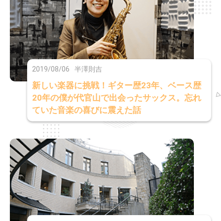
2019/08/06
半澤則吉
新しい楽器に挑戦！ギター歴23年、ベース歴
20年の僕が代官山で出会ったサックス。忘れ
ていた音楽の喜びに震えた話