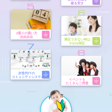
破る安さ
5
6
2通りの通い方
自由自在
満足できない時は
Enjoy保証
7
8
次世代ITの
コミュニティシステム
イベントも
たくさんご用意