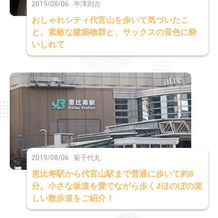
2019/08/06
半澤則吉
おしゃれシティ代官山を歩いて気づいたこ
と。素敵な建築物群と、サックスの音色に酔
いしれて
2019/08/06
菊千代丸
恵比寿駅から代官山駅まで普通に歩いて約8
分。小さな坂道を愛でながら歩く♪ほのぼの楽
しい散歩道をご紹介！