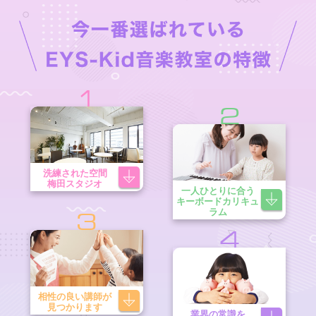
1
2
洗練された空間
梅田スタジオ
一人ひとりに合う
キーボードカリキュ
ラム
3
4
相性の良い講師が
見つかります
業界の常識を