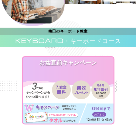
梅田のキーボード教室
KEYBOARD
・キーボードコース
お盆直前キャンペーン
8月6日まで
終了まで
12
51
41
時間
分
秒