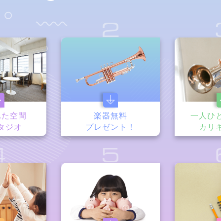
1
2
れた空間
楽器無料
一人ひ
タジオ
プレゼント！
カリ
4
5