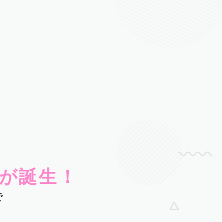
が誕生！
で