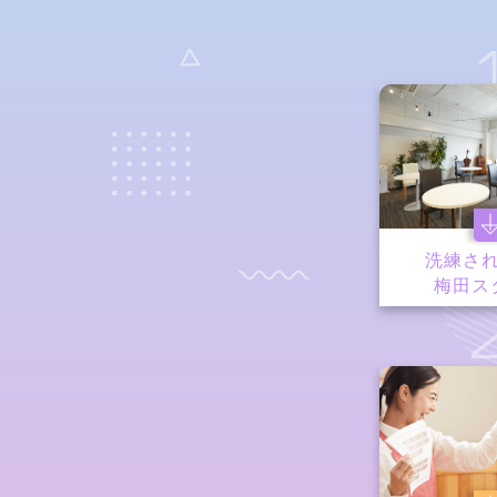
洗練さ
梅田ス