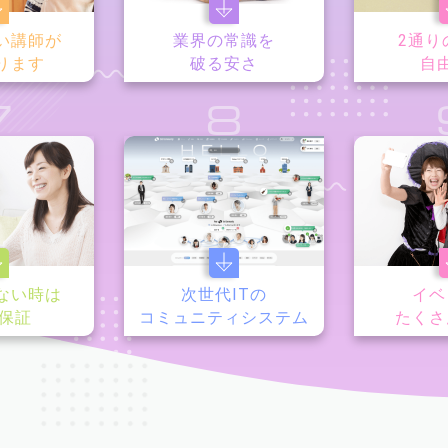
い講師が
業界の常識を
2通り
ります
破る安さ
自
7
8
ない時は
次世代ITの
イベ
y保証
コミュニティシステム
たくさ