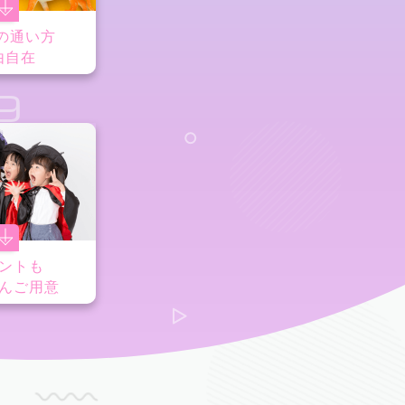
の通い方
由自在
9
ントも
んご用意