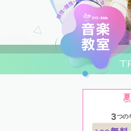
T
夏
3
つの