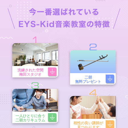
1
2
洗練された空間
梅田スタジオ
二胡
無料プレゼント
3
4
一人ひとりに合う
二胡カリキュラム
相性の良い講師が
見つかります