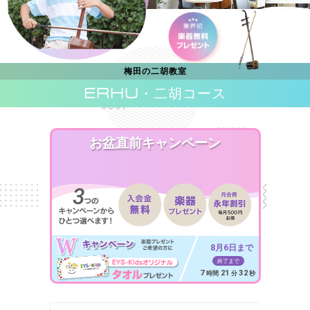
梅田の二胡教室
ERHU
・二胡コース
お盆直前キャンペーン
8月6日まで
終了まで
7
21
31
時間
分
秒