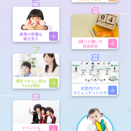
5
6
業界の常識を
破る安さ
2通りの通い方
自由自在
7
8
満足できない時は
Enjoy保証
次世代ITの
コミュニティシステム
9
イベントも