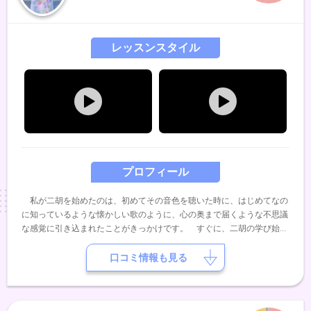
レッスンスタイル
プロフィール
私が二胡を始めたのは、初めてその音色を聴いた時に、はじめてなの
に知っているような懐かしい歌のように、心の奥まで届くような不思議
な感覚に引き込まれたことがきっかけです。 すぐに、二胡の学び始
め、今までに、陳少林先生、ウェイウェイウー先生、周ヨウコン先生、
ジャーパンファン先生、張連生先生とたくさんの先生から幅広く二胡の
口コミ情報も見る
技術と音楽に対しての深い思いを学びました。 今は関西近辺で演奏活
動と、レッスン、レコーディングなども行っています。二胡の交流の場
を作る等、民族楽器である二胡を身近に感じていただけるような活動も