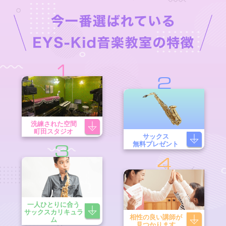
1
2
洗練された空間
町田スタジオ
サックス
無料プレゼント
3
4
一人ひとりに合う
サックスカリキュラ
相性の良い講師が
ム
見つかります