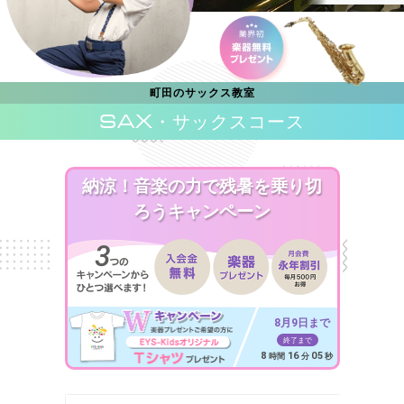
町田のサックス教室
SAX
・サックスコース
納涼！音楽の力で残暑を乗り切
ろうキャンペーン
8月9日まで
終了まで
8
16
04
時間
分
秒