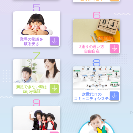
5
6
業界の常識を
破る安さ
2通りの通い方
自由自在
7
8
満足できない時は
Enjoy保証
次世代ITの
コミュニティシステム
9