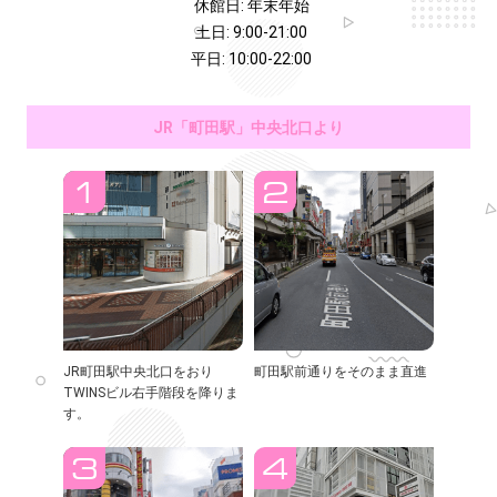
休館日: 年末年始
土日: 9:00-21:00
平日: 10:00-22:00
JR「町田駅」中央北口より
JR町田駅中央北口をおり
町田駅前通りをそのまま直進
TWINSビル右手階段を降りま
す。