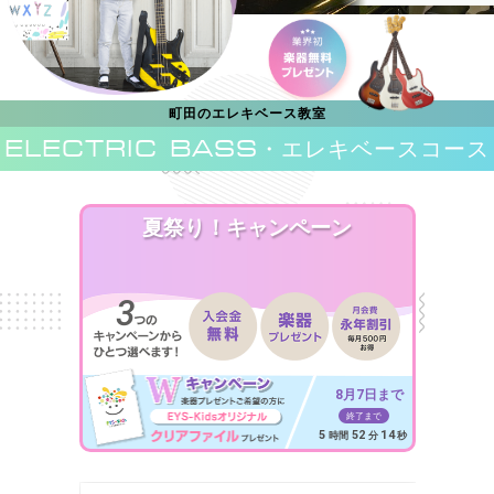
町田のエレキベース教室
ELECTRIC BASS
・エレキベースコース
夏祭り！キャンペーン
8月7日まで
終了まで
5
52
12
時間
分
秒