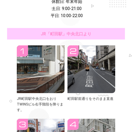
休館日: 年末年始
土日: 9:00-21:00
平日: 10:00-22:00
JR「町田駅」中央北口より
JR町田駅中央北口をおり
町田駅前通りをそのまま直進
TWINSビル右手階段を降りま
す。