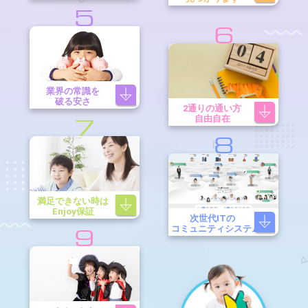
5
6
業界の常識を
破る安さ
2通りの通い方
自由自在
7
8
満足できない時は
Enjoy保証
次世代ITの
コミュニティシステム
9