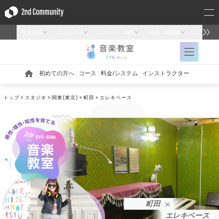
トップ
スタジオ
関東(東京)
町田
エレキベース
町田
エレキベース