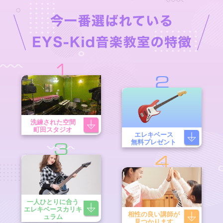
1
2
洗練された空間
町田スタジオ
エレキベース
無料プレゼント
3
4
一人ひとりに合う
エレキベースカリキ
相性の良い講師が
ュラム
見つかります