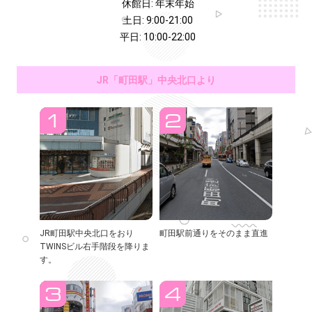
休館日: 年末年始
土日: 9:00-21:00
平日: 10:00-22:00
JR「町田駅」中央北口より
JR町田駅中央北口をおり
町田駅前通りをそのまま直進
TWINSビル右手階段を降りま
す。