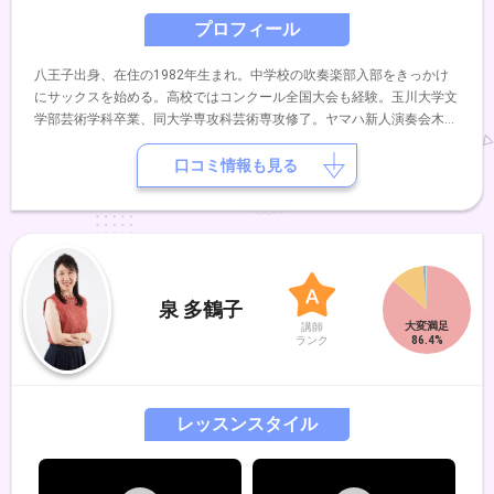
プロフィール
八王子出身、在住の1982年生まれ。中学校の吹奏楽部入部をきっかけ
にサックスを始める。高校ではコンクール全国大会も経験。玉川大学文
学部芸術学科卒業、同大学専攻科芸術専攻修了。ヤマハ新人演奏会木管
の部に出演。大学在学中、中学校高校の吹奏楽部指導を展開。特にアン
サンブル指導や、ポップス分野の演出指導に貢献。プライベートレッス
口コミ情報も見る
ンでは、光浦靖子氏のサックス指導も行なっている。同時期にバンドの
世界にも飛び込み、フリーのサックス奏者として、様々なアーティスト
のレコーディングや演奏に参加。2016年、インストバンドGeeNiyZ、
2024年、同教室講師の飯島詩織とサックス/ピアノヴォーカルのユニッ
トemotional theaterを結成。これまでにサックスを中村均、大森義基の
各氏に師事。
泉 多鶴子
講師
ランク
レッスンスタイル