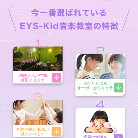
1
2
洗練された空間
町田スタジオ
一人ひとりに合う
オーボエカリキュラ
ム
3
4
相性の良い講師が
見つかります
業界の常識を