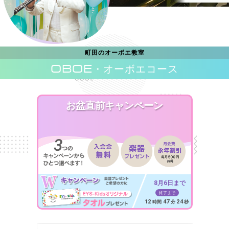
町田のオーボエ教室
OBOE
・オーボエコース
お盆直前キャンペーン
8月6日まで
終了まで
12
47
22
時間
分
秒