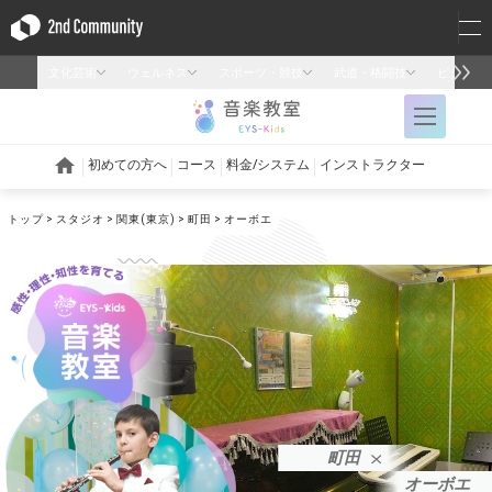
トップ
スタジオ
関東(東京)
町田
オーボエ
町田
オーボエ