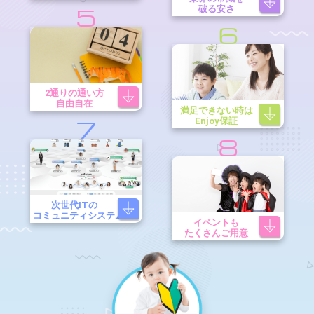
破る安さ
5
6
2通りの通い方
自由自在
満足できない時は
Enjoy保証
7
8
次世代ITの
コミュニティシステム
イベントも
たくさんご用意