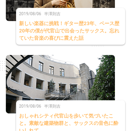
2019/08/06
半澤則吉
新しい楽器に挑戦！ギター歴23年、ベース歴
20年の僕が代官山で出会ったサックス。忘れ
ていた音楽の喜びに震えた話
2019/08/06
半澤則吉
おしゃれシティ代官山を歩いて気づいたこ
と。素敵な建築物群と、サックスの音色に酔
いしれて