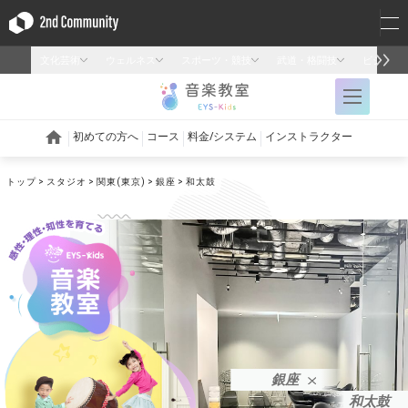
トップ
スタジオ
関東(東京)
銀座
和太鼓
銀座
和太鼓