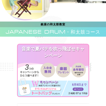
銀座の和太鼓教室
JAPANESE DRUM
・和太鼓コース
音楽で夏バテを吹っ飛ばせキャ
ンペーン
8月8日まで
終了まで
2
07
16
時間
分
秒