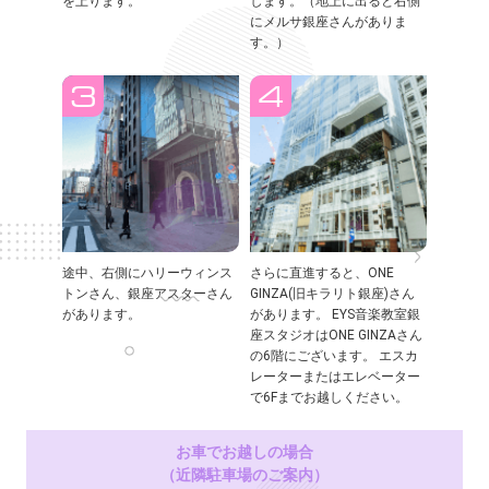
を上ります。
します。（地上に出ると右側
にメルサ銀座さんがありま
す。）
途中、右側にハリーウィンス
さらに直進すると、ONE
トンさん、銀座アスターさん
GINZA(旧キラリト銀座)さん
があります。
があります。 EYS音楽教室銀
座スタジオはONE GINZAさん
の6階にございます。 エスカ
レーターまたはエレベーター
で6Fまでお越しください。
お車でお越しの場合
（近隣駐車場のご案内）