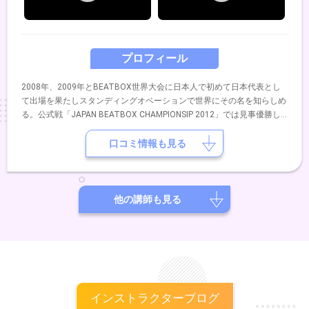
プロフィール
2008年、2009年とBEATBOX世界大会に日本人で初めて日本代表とし
て出場を果たしスタンディングオベーションで世界にその名を知らしめ
る。公式戦「JAPAN BEATBOX CHAMPIONSIP 2012」では見事優勝し
日本一に輝やく。 2014年5月EXILEのUSAプロデュースDANCE EARTH
PROJECT舞台「Changes」全21公演にEXILEのUSA直々にスカウトが
口コミ情報も見る
あり参加。 2015年2月には100組を越える様々なパフォーマーが参加し
No.1を決めるパフォーマーコンテスト「GONG SHOW FINAL」にて優勝
しグランドグランプリを受賞。 2015年5月BEATBOX世界大会
「WORLD BEATBOX CHAMPIONSIP 2015」に日本代表として出場。 現
他の講師も見る
在は様々なアーティストやパフォーマーとコラボレーションをして
BEATBOXの可能性を追求している。 その他、TV、RADIO、メディア
にて出演中。
インストラクターブログ