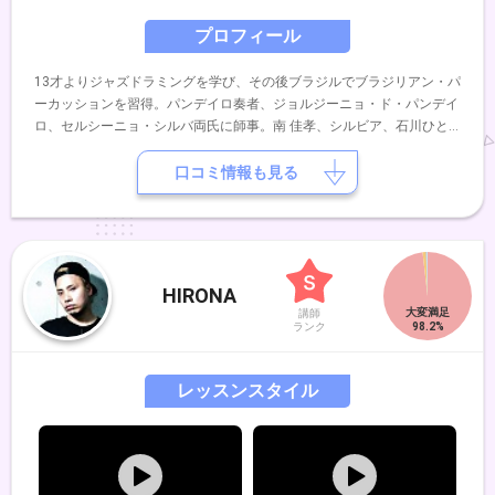
プロフィール
13才よりジャズドラミングを学び、その後ブラジルでブラジリアン・パ
ーカッションを習得。パンデイロ奏者、ジョルジーニョ・ド・パンデイ
ロ、セルシーニョ・シルバ両氏に師事。南 佳孝、シルビア、石川ひと
み、沢田知可子、辛島美登里、小林明子等パーカッショニストとして共
演。
口コミ情報も見る
HIRONA
講師
ランク
レッスンスタイル