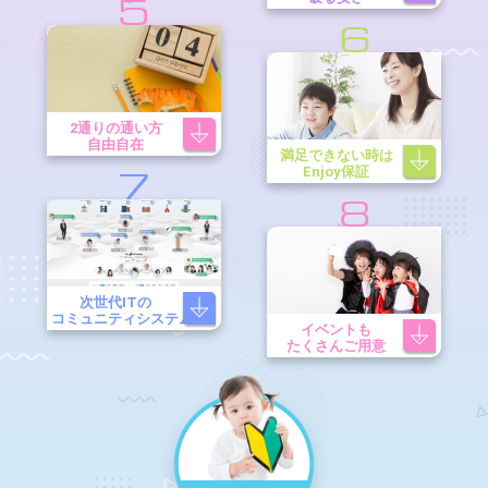
5
6
2通りの通い方
自由自在
満足できない時は
Enjoy保証
7
8
次世代ITの
コミュニティシステム
イベントも
たくさんご用意