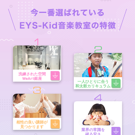
1
2
洗練された空間
WeArt銀座
一人ひとりに合う
和太鼓カリキュラム
3
4
相性の良い講師が
見つかります
業界の常識を
破る安さ