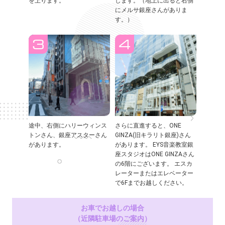
を上ります。
します。（地上に出ると右側
にメルサ銀座さんがありま
す。）
途中、右側にハリーウィンス
さらに直進すると、ONE
トンさん、銀座アスターさん
GINZA(旧キラリト銀座)さん
があります。
があります。 EYS音楽教室銀
座スタジオはONE GINZAさん
の6階にございます。 エスカ
レーターまたはエレベーター
で6Fまでお越しください。
お車でお越しの場合
（近隣駐車場のご案内）