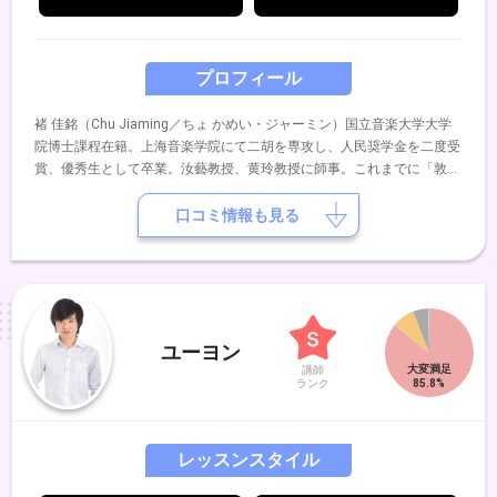
プロフィール
褚 佳銘（Chu Jiaming／ちょ かめい・ジャーミン）国立音楽大学大学
院博士課程在籍。上海音楽学院にて二胡を専攻し、人民奨学金を二度受
賞、優秀生として卒業。汝藝教授、黄玲教授に師事。これまでに「敦煌
杯、NAFA」および「青楽杯」国際二胡コンクールのプロ部門において
受賞。上海交響芸術教育集団より優秀教師賞を受賞。また、「第三回華
口コミ情報も見る
楽国際展演コンクール」では国際審査員を務め、同展演コンサートにお
いて二胡ソリストとして模範演奏を披露し、高い評価を得る。現在は国
立音楽大学などでレクチャーを行い、日本各地において日本人二胡奏者
および愛好家の育成に精力的に取り組むとともに、東京藝術大学旧奏楽
堂など国内外で、個性豊かな二胡奏者として多彩な演奏活動を展開。実
力派の新進二胡奏者として注目を集めている。また、東洋音楽学会参
ユーヨン
事、日本音楽学会会員、国際伝統音楽学会（ICTM）会員として、学術
講師
ランク
的な側面からも日中音楽文化交流の促進に取り組んでいる。
レッスンスタイル