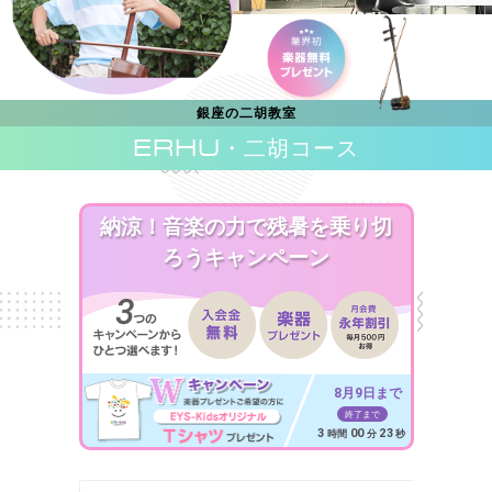
銀座の二胡教室
ERHU
・二胡コース
納涼！音楽の力で残暑を乗り切
ろうキャンペーン
8月9日まで
終了まで
3
00
21
時間
分
秒