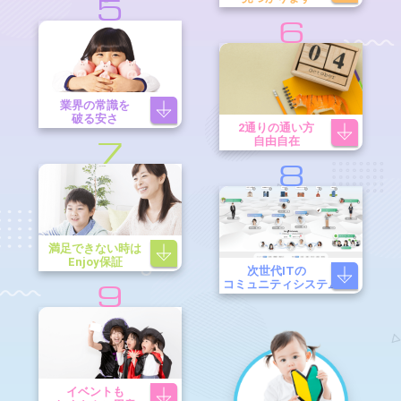
5
6
業界の常識を
破る安さ
2通りの通い方
自由自在
7
8
満足できない時は
Enjoy保証
次世代ITの
コミュニティシステム
9
イベントも