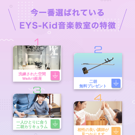
1
2
洗練された空間
WeArt銀座
二胡
無料プレゼント
3
4
一人ひとりに合う
二胡カリキュラム
相性の良い講師が
見つかります