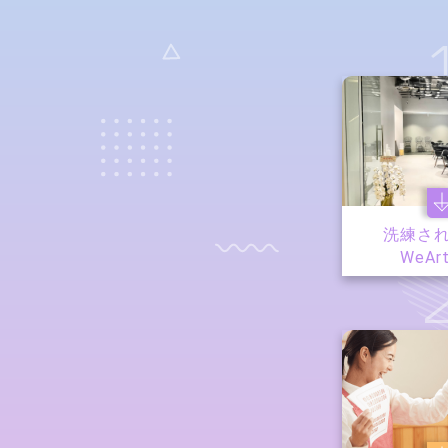
洗練さ
WeAr