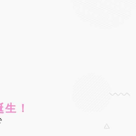
誕生！
で