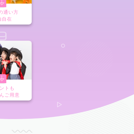
の通い方
由自在
9
ントも
んご用意