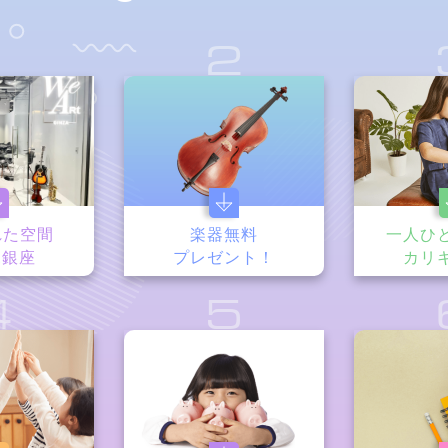
1
2
れた空間
楽器無料
一人ひ
t銀座
プレゼント！
カリ
4
5