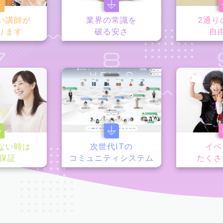
い講師が
業界の常識を
2通り
ります
破る安さ
自
7
8
ない時は
次世代ITの
イベ
y保証
コミュニティシステム
たくさ