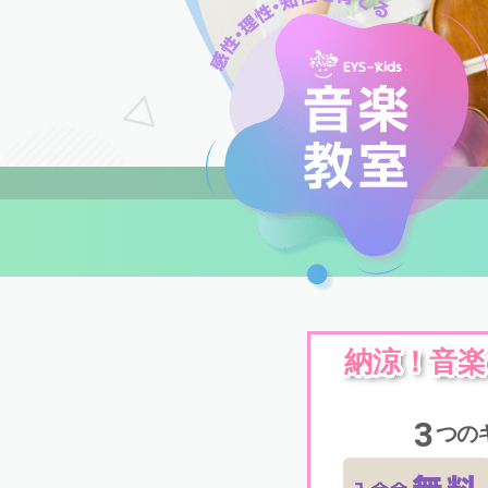
納涼！音
3
つの