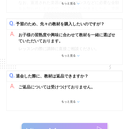
なお、返送された楽器のメンテナンスなどに必要な金額
をお知らせしますので、ご了承いただきましたら、楽器
を交換いたします。ご自宅に返送用のダンボールを送付
いたしますので、現在お使いの楽器を入れてお送りくだ
Q.
予習のため、先々の教材を購入したいのですが？
さい。必要な金額については、入会時にご登録いただき
A.
ました口座より口座振替をさせていただきます。
お子様の習熟度や興味に合わせて教材を一緒に選ばせ
ていただいております。
レッスンの際に講師に直接ご相談ください。
Q.
退会した際に、教材は返品できますか？
A.
ご返品については受けつけておりません。