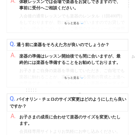
A.
体験レッスンでは会場で楽器をお貸しできますので、
事前に受付へご相談ください。
入会後の通常レッスンでも楽器のレンタル（1回400円）
をしておりますが、数に限りがございますのでお貸しで
きない場合もございます。ご希望のスケジュールで練習
していただけるよう、楽器無料プレゼントコースをご検
討いただき、レッスンにはプレゼント楽器をお持ちくだ
Q.
通う前に楽器をそろえた方が良いのでしょうか？
さい。毎日少しずつでも楽器に触れることが音楽の理解
A.
につながり、音感、リズム感、聴音力が向上します。
楽器の準備はレッスン開始後でも間に合いますが、最
終的には楽器を準備することをお勧めしております。
お子さまご自身の楽器を準備していただき、ご自宅でも
楽器に触れることが、楽器に対する愛着の育成と上達へ
の早道です。また、早いうちからよい楽器やオーディオ
を用意してあげることで、お子さまの音楽に対する興味
や楽しみがより大きくふくらみ、学習も長続きしやすく
Q.
バイオリン・チェロのサイズ変更はどのようにしたら良い
なります。楽器選びでお困りの際は、楽器プレゼントコ
ですか？
ースをお選びいただくか、お気軽にご相談ください。
A.
お子さまの成長に合わせて楽器のサイズを変更いたし
ます。
会員様専用サイトよりお気軽にお申し込みください。