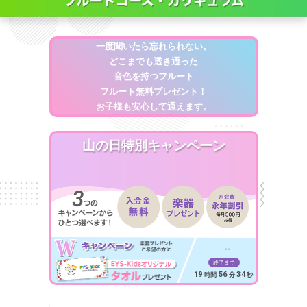
一度聞いたら忘れられない。
どこまでも透き通った
音色を持つフルート
フルート無料プレゼント！
お子様も安心して通えます。
山の日特別キャンペーン
--
終了まで
19
56
33
時間
分
秒