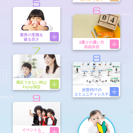
5
6
業界の常識を
破る安さ
2通りの通い方
自由自在
7
8
満足できない時は
Enjoy保証
次世代ITの
コミュニティシステム
9
イベントも