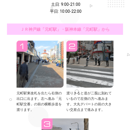
土日: 9:00-21:00
平日: 10:00-22:00
ＪＲ神戸線「元町駅」・阪神本線「元町駅」から
元町駅東改札を出たら右側の
渡りきると道が二股に別れて
出口に出ます。左へ進み「元
いるので左側の方へ進みま
町駅交番」の前の横断歩道を
す。大丸デパートの前の大き
渡ります。
い交差点まで進みます。