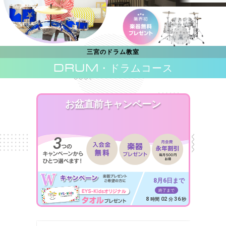
三宮のドラム教室
DRUM
・ドラムコース
お盆直前キャンペーン
8月6日まで
終了まで
8
02
34
時間
分
秒