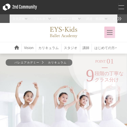
02
POINT
バレエアカデミー
カリキュラム
3
つの通い方
スタイル