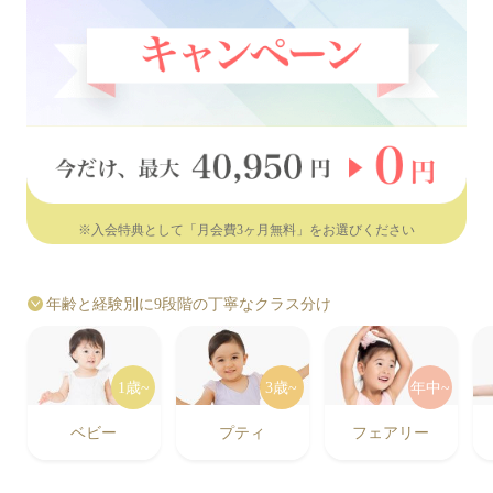
※入会特典として「月会費3ヶ月無料」をお選びください
年齢と経験別に9段階の丁寧なクラス分け
1歳~
3歳~
年中~
ベビー
プティ
フェアリー